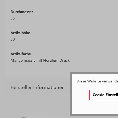
Durchmesser
55
Artikelhöhe
50
Artikelfarbe
Mango massiv mit Floralem Druck
Diese Website verwendet
Hersteller Informationen
Cookie-Einste