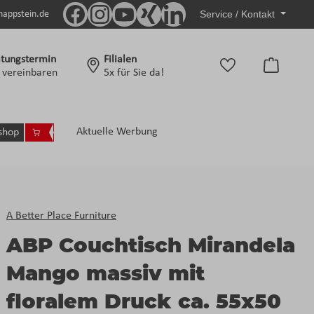
Service / Kontakt
nappstein.de
tungstermin
Filialen
Warenko
t vereinbaren
5x für Sie da!
Aktuelle Werbung
shop
A Better Place Furniture
ABP Couchtisch Mirandela
Mango massiv mit
floralem Druck ca. 55x50