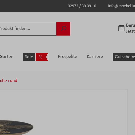
02972 / 39 09 - 0
info@moebel-k
Bera
Jetz
Garten
Prospekte
Karriere
Sale
Gutschein
sche rund