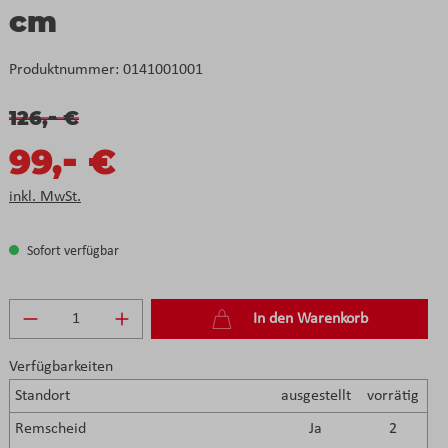
cm
Produktnummer:
0141001001
-
126,
€
-
99,
€
inkl. MwSt.
Sofort verfügbar
Produkt Anzahl: Gib den gewünschten Wert e
In den Warenkorb
Verfügbarkeiten
Standort
ausgestellt
vorrätig
Remscheid
Ja
2