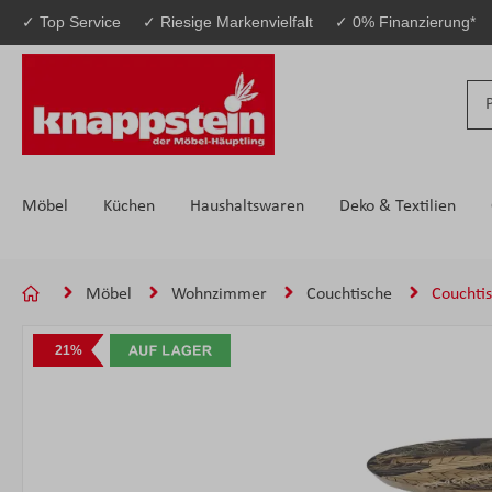
✓ Top Service
✓ Riesige Markenvielfalt
✓ 0% Finanzierung*
 Hauptinhalt springen
Zur Suche springen
Zur Hauptnavigation springen
Möbel
Küchen
Haushaltswaren
Deko & Textilien
Möbel
Wohnzimmer
Couchtische
Couchti
Bildergalerie überspringen
21%